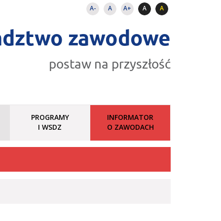
A-
A
A+
A
A
adztwo zawodowe
postaw na przyszłość
PROGRAMY
INFORMATOR
I WSDZ
O ZAWODACH