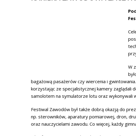
Pod
Fes
Cel
pos
tec
prz
W z
był
bagażową pasażerów czy wiercenia i gwintowania.
korzystając ze specjalistycznej kamery zaglądali 
samolotem na symulatorze lotu oraz wykonywali w
Festiwal Zawodów był także dobrą okazją do prez
np. sterowników, aparatury pomiarowej, dron, dru
oraz nauczycielami zawodu. Co więcej, każdy gim