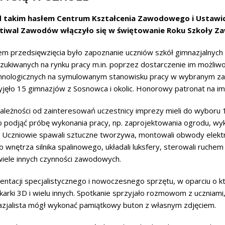
 takim hasłem Centrum Kształcenia Zawodowego i Ustawi
tiwal Zawodów włączyło się w świętowanie Roku Szkoły Zaw
em przedsięwzięcia było zapoznanie uczniów szkół gimnazjalnych
zukiwanych na rynku pracy m.in. poprzez dostarczenie im możliwo
hnologicznych na symulowanym stanowisku pracy w wybranym zaw
yjęło 15 gimnazjów z Sosnowca i okolic. Honorowy patronat na i
ależności od zainteresowań uczestnicy imprezy mieli do wyboru
o podjąć próbę wykonania pracy, np. zaprojektowania ogrodu, wy
 Uczniowie spawali sztuczne tworzywa, montowali obwody elektr
do wnętrza silnika spalinowego, układali luksfery, sterowali ruch
iele innych czynności zawodowych.
entacji specjalistycznego i nowoczesnego sprzętu, w oparciu o 
karki 3D i wielu innych. Spotkanie sprzyjało rozmowom z uczniam
nazjalista mógł wykonać pamiątkowy buton z własnym zdjęciem.