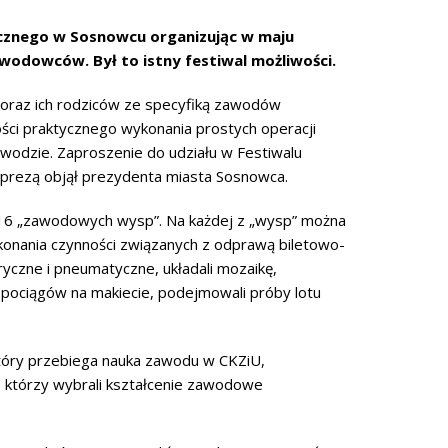
cznego w Sosnowcu organizując w maju
odowców. Był to istny festiwal możliwości.
 oraz ich rodziców ze specyfiką zawodów
ści praktycznego wykonania prostych operacji
odzie. Zaproszenie do udziału w Festiwalu
mprezą objął prezydenta miasta Sosnowca.
 16 „zawodowych wysp”. Na każdej z „wysp” można
konania czynności związanych z odprawą biletowo-
yczne i pneumatyczne, układali mozaikę,
em pociągów na makiecie, podejmowali próby lotu
który przebiega nauka zawodu w CKZiU,
i, którzy wybrali kształcenie zawodowe