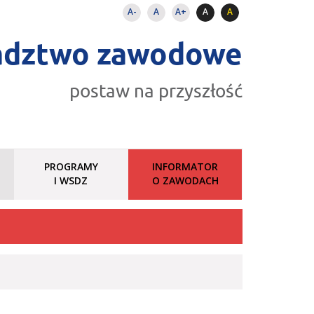
A-
A
A+
A
A
adztwo zawodowe
postaw na przyszłość
PROGRAMY
INFORMATOR
I WSDZ
O ZAWODACH