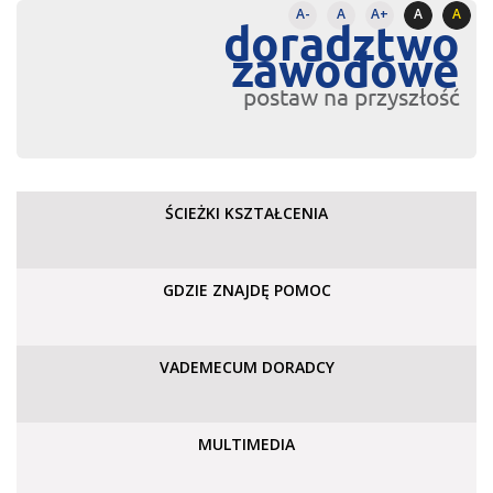
A-
A
A+
A
A
doradztwo
zawodowe
postaw na przyszłość
ŚCIEŻKI KSZTAŁCENIA
GDZIE ZNAJDĘ POMOC
VADEMECUM DORADCY
MULTIMEDIA