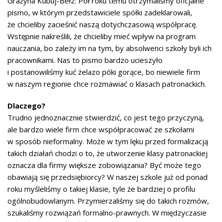
Grażyna Kubuj-Bełz: Pół roku temu otrzymaliśmy oficjalne
pismo, w którym przedstawiciele spółki zadeklarowali,
że chcieliby zacieśnić naszą dotychczasową współpracę.
Wstępnie nakreślili, że chcieliby mieć wpływ na program
nauczania, bo zależy im na tym, by absolwenci szkoły byli ich
pracownikami. Nas to pismo bardzo ucieszyło
i postanowiliśmy kuć żelazo póki gorące, bo niewiele firm
w naszym regionie chce rozmawiać o klasach patronackich.
Dlaczego?
Trudno jednoznacznie stwierdzić, co jest tego przyczyną,
ale bardzo wiele firm chce współpracować ze szkołami
w sposób nieformalny. Może w tym lęku przed formalizacją
takich działań chodzi o to, że utworzenie klasy patronackiej
oznacza dla firmy większe zobowiązania? Być może tego
obawiają się przedsiębiorcy? W naszej szkole już od ponad
roku myśleliśmy o takiej klasie, tyle że bardziej o profilu
ogólnobudowlanym. Przymierzaliśmy się do takich rozmów,
szukaliśmy rozwiązań formalno-prawnych. W międzyczasie