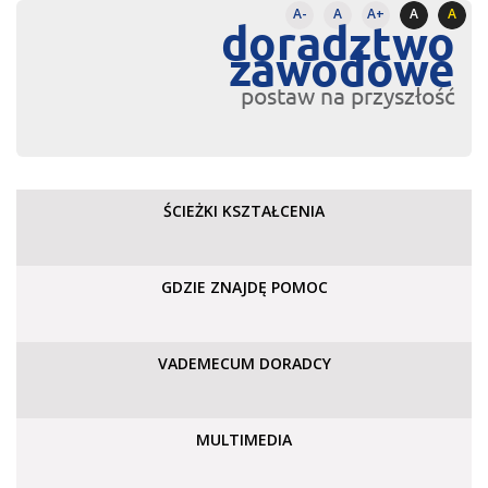
A-
A
A+
A
A
doradztwo
zawodowe
postaw na przyszłość
ŚCIEŻKI KSZTAŁCENIA
GDZIE ZNAJDĘ POMOC
VADEMECUM DORADCY
MULTIMEDIA