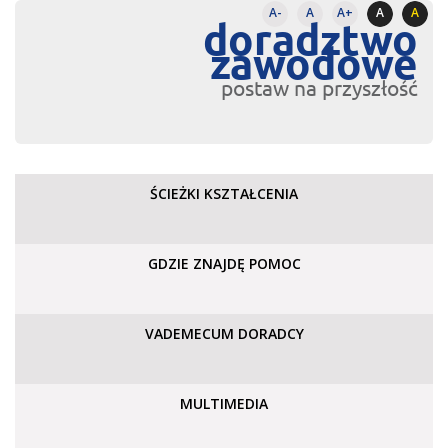
A-
A
A+
A
A
doradztwo
zawodowe
postaw na przyszłość
ŚCIEŻKI KSZTAŁCENIA
GDZIE ZNAJDĘ POMOC
VADEMECUM DORADCY
MULTIMEDIA