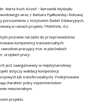
br. Marta Koch-Kozioł − kierownik Wydziału
wodowego wraz z Barbara Fijałkowską i Roksaną
ocy porozumienia z Instytutem Badań Edukacyjnych,
leniową w ramach projektu TRANSVAL-EU.
 było poznanie narzędzi do przeprowadzenia
ntowania kompetencji transwersalnych.
y zawodowi pracujący m.in. w placówkach
er, urzędach pracy.
nych jest zaangażowany w międzynarodowy
jekt dotyczy walidacji kompetencji
zekrojowych lub transferowalnych). Podejmowane
ają charakter policy experimentation
ie ministerialnym.
resem projektu