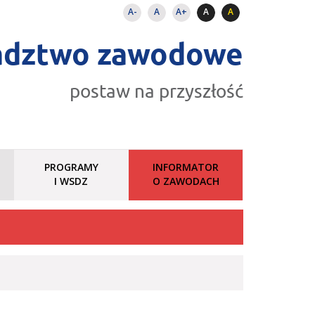
A-
A
A+
A
A
adztwo zawodowe
postaw na przyszłość
PROGRAMY
INFORMATOR
I WSDZ
O ZAWODACH