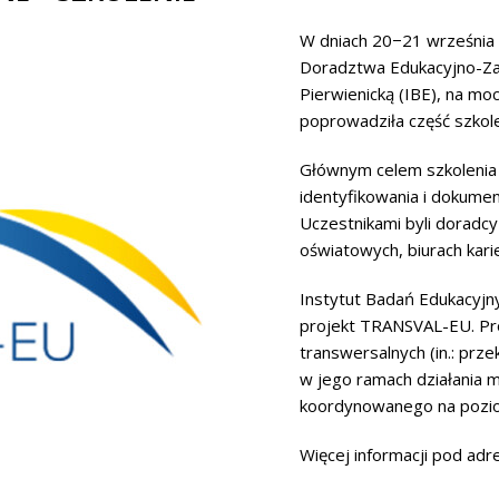
W dniach 20−21 września 
Doradztwa Edukacyjno-Za
Pierwienicką (IBE), na m
poprowadziła część szko
Głównym celem szkolenia
identyfikowania i dokume
Uczestnikami byli doradc
oświatowych, biurach kari
Instytut Badań Edukacyj
projekt TRANSVAL-EU. Pro
transwersalnych (in.: pr
w jego ramach działania m
koordynowanego na poziom
Więcej informacji pod ad