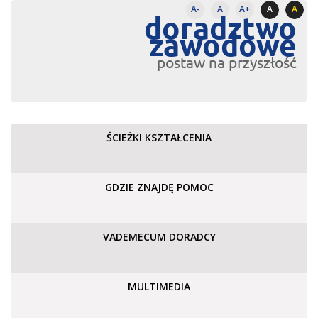
A-
A
A+
A
A
doradztwo
zawodowe
postaw na przyszłość
ŚCIEŻKI KSZTAŁCENIA
GDZIE ZNAJDĘ POMOC
VADEMECUM DORADCY
MULTIMEDIA