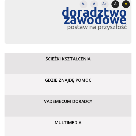
A-
A
A+
A
A
doradztwo
zawodowe
postaw na przyszłość
ŚCIEŻKI KSZTAŁCENIA
GDZIE ZNAJDĘ POMOC
VADEMECUM DORADCY
MULTIMEDIA