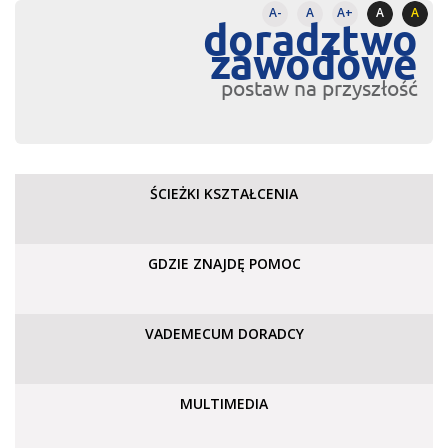
A-
A
A+
A
A
doradztwo
zawodowe
postaw na przyszłość
ŚCIEŻKI KSZTAŁCENIA
GDZIE ZNAJDĘ POMOC
VADEMECUM DORADCY
MULTIMEDIA