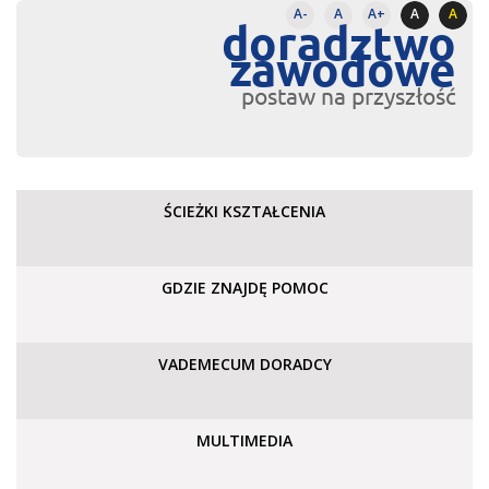
A-
A
A+
A
A
doradztwo
zawodowe
postaw na przyszłość
ŚCIEŻKI KSZTAŁCENIA
GDZIE ZNAJDĘ POMOC
VADEMECUM DORADCY
MULTIMEDIA