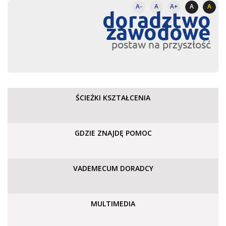
A-
A
A+
A
A
doradztwo
zawodowe
postaw na przyszłość
ŚCIEŻKI KSZTAŁCENIA
GDZIE ZNAJDĘ POMOC
VADEMECUM DORADCY
MULTIMEDIA