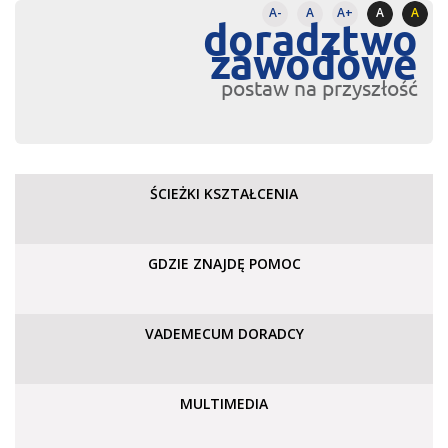
A-
A
A+
A
A
doradztwo
zawodowe
postaw na przyszłość
ŚCIEŻKI KSZTAŁCENIA
GDZIE ZNAJDĘ POMOC
VADEMECUM DORADCY
MULTIMEDIA