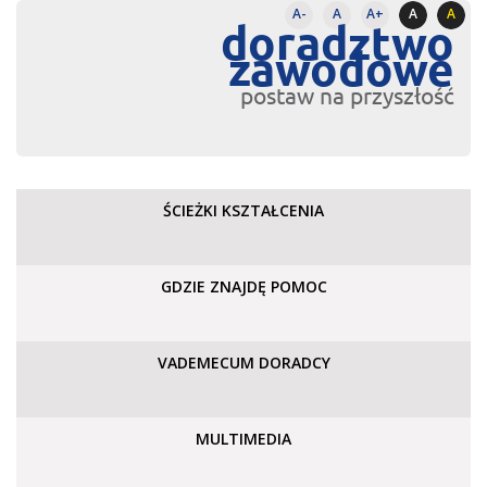
A-
A
A+
A
A
doradztwo
zawodowe
postaw na przyszłość
ŚCIEŻKI KSZTAŁCENIA
GDZIE ZNAJDĘ POMOC
VADEMECUM DORADCY
MULTIMEDIA