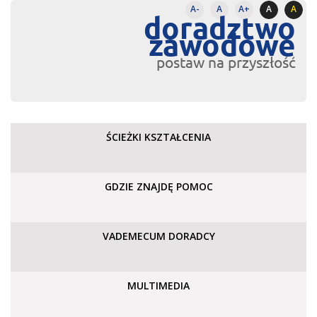
A-
A
A+
A
A
doradztwo
zawodowe
postaw na przyszłość
ŚCIEŻKI KSZTAŁCENIA
GDZIE ZNAJDĘ POMOC
VADEMECUM DORADCY
MULTIMEDIA