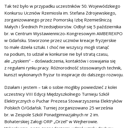
Tak też było w przypadku uczestników 50. Wojewódzkiego
Konkursu Uczniów Rzemiosła im. Stefana Zdrojewskiego,
zorganizowanego przez Pomorską Izbę Rzemieślniczą
Małych i Średnich Przedsiębiorstw. Odbył się 5 października
br. w Centrum Wystawienniczo-Kongresowym AMBEREXPO
w Gdańsku. Stworzone przez uczniów kreacje fryzjerskie
to małe dzieła sztuki. I choć nie wszyscy mogli stanąć
na podium, to udział w konkursie nie był stratą czasu,
ale „zyskiem” – doświadczenia, kontaktów i oswajania się
z regułami rynku pracy. Różnorodność stosowanych technik,
kunszt wykonanych fryzur to inspiracje do dalszego rozwoju.
Działam i jestem – tak o sobie mogliby powiedzieć z kolei
uczestnicy VIII Edycji Międzyszkolnego Turnieju Szkół
Elektrycznych o Puchar Prezesa Stowarzyszenia Elektryków
Polskich O/Gdańsk. Turniej zorganizowano 25 września
br. w Zespole Szkół Ponadgimnazjalnych nr 2 im.
Bohaterskiej Załogi ORP „Orzel” w Wejherowie.