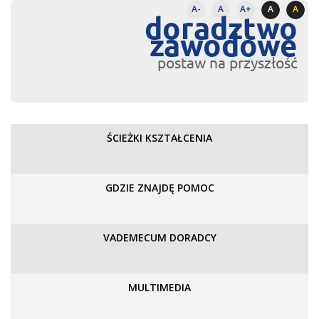
A-
A
A+
A
A
doradztwo
zawodowe
postaw na przyszłość
ŚCIEŻKI KSZTAŁCENIA
GDZIE ZNAJDĘ POMOC
VADEMECUM DORADCY
MULTIMEDIA