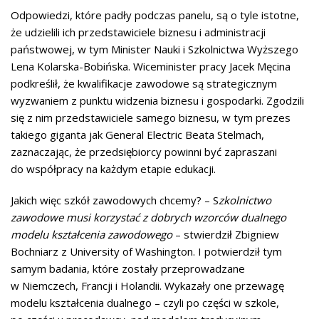
Odpowiedzi, które padły podczas panelu, są o tyle istotne,
że udzielili ich przedstawiciele biznesu i administracji
państwowej, w tym Minister Nauki i Szkolnictwa Wyższego
Lena Kolarska-Bobińska. Wiceminister pracy Jacek Męcina
podkreślił, że kwalifikacje zawodowe są strategicznym
wyzwaniem z punktu widzenia biznesu i gospodarki. Zgodzili
się z nim przedstawiciele samego biznesu, w tym prezes
takiego giganta jak General Electric Beata Stelmach,
zaznaczając, że przedsiębiorcy powinni być zapraszani
do współpracy na każdym etapie edukacji.
Jakich więc szkół zawodowych chcemy? – S
zkolnictwo
zawodowe musi korzystać z dobrych wzorców dualnego
modelu kształcenia zawodowego
– stwierdził Zbigniew
Bochniarz z University of Washington. I potwierdził tym
samym badania, które zostały przeprowadzane
w Niemczech, Francji i Holandii. Wykazały one przewagę
modelu kształcenia dualnego – czyli po części w szkole,