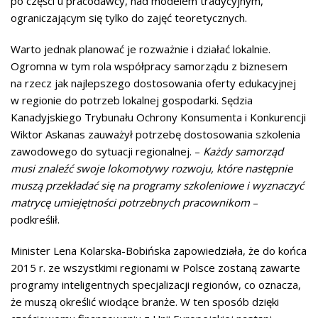
po części u pracodawcy, nad modelem tradycyjnym,
ograniczającym się tylko do zajęć teoretycznych.
Warto jednak planować je rozważnie i działać lokalnie.
Ogromna w tym rola współpracy samorządu z biznesem
na rzecz jak najlepszego dostosowania oferty edukacyjnej
w regionie do potrzeb lokalnej gospodarki. Sędzia
Kanadyjskiego Trybunału Ochrony Konsumenta i Konkurencji
Wiktor Askanas zauważył potrzebę dostosowania szkolenia
zawodowego do sytuacji regionalnej. –
Każdy samorząd
musi znaleźć swoje lokomotywy rozwoju, które następnie
muszą przekładać się na programy szkoleniowe i wyznaczyć
matrycę umiejętności potrzebnych pracownikom
–
podkreślił.
Minister Lena Kolarska-Bobińska zapowiedziała, że do końca
2015 r. ze wszystkimi regionami w Polsce zostaną zawarte
programy inteligentnych specjalizacji regionów, co oznacza,
że muszą określić wiodące branże. W ten sposób dzięki