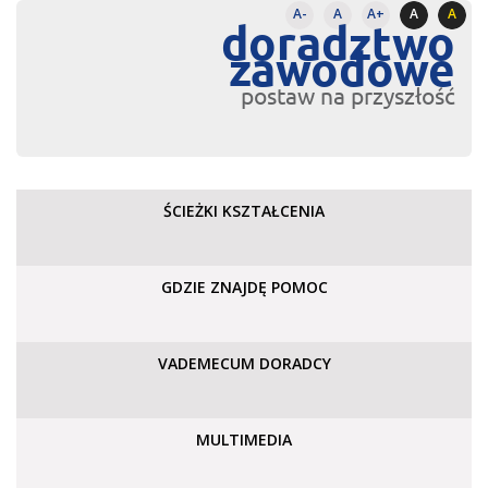
A-
A
A+
A
A
doradztwo
zawodowe
postaw na przyszłość
ŚCIEŻKI KSZTAŁCENIA
GDZIE ZNAJDĘ POMOC
VADEMECUM DORADCY
MULTIMEDIA