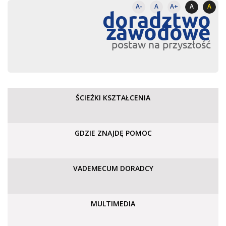
A-
A
A+
A
A
doradztwo
zawodowe
postaw na przyszłość
ŚCIEŻKI KSZTAŁCENIA
GDZIE ZNAJDĘ POMOC
VADEMECUM DORADCY
MULTIMEDIA