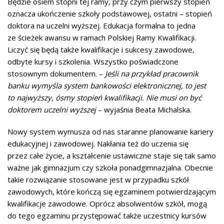
Będzie osiem stopni tej ramy, przy czym pierwszy stopień
oznacza ukończenie szkoły podstawowej, ostatni – stopień
doktora na uczelni wyższej. Edukacja formalna to jedna
ze ścieżek awansu w ramach Polskiej Ramy Kwalifikacji.
Liczyć się będą także kwalifikacje i sukcesy zawodowe,
odbyte kursy i szkolenia. Wszystko poświadczone
stosownym dokumentem. –
Jeśli na przykład pracownik
banku wymyśla system bankowości elektronicznej, to jest
to najwyższy, ósmy stopień kwalifikacji. Nie musi on być
doktorem uczelni wyższej
– wyjaśnia Beata Michalska.
Nowy system wymusza od nas staranne planowanie kariery
edukacyjnej i zawodowej. Nakłania też do uczenia się
przez całe życie, a kształcenie ustawiczne staje się tak samo
ważne jak gimnazjum czy szkoła ponadgimnazjalna. Obecnie
takie rozwiązanie stosowane jest w przypadku szkół
zawodowych, które kończą się egzaminem potwierdzającym
kwalifikacje zawodowe. Oprócz absolwentów szkół, mogą
do tego egzaminu przystępować także uczestnicy kursów