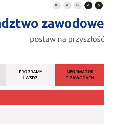
A-
A
A+
A
A
adztwo zawodowe
postaw na przyszłość
PROGRAMY
INFORMATOR
I WSDZ
O ZAWODACH