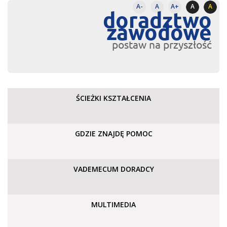
A-
A
A+
A
A
doradztwo
zawodowe
postaw na przyszłość
ŚCIEŻKI KSZTAŁCENIA
GDZIE ZNAJDĘ POMOC
VADEMECUM DORADCY
MULTIMEDIA