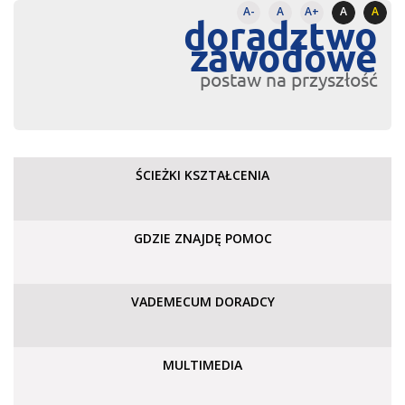
A-
A
A+
A
A
doradztwo
zawodowe
postaw na przyszłość
ŚCIEŻKI KSZTAŁCENIA
GDZIE ZNAJDĘ POMOC
VADEMECUM DORADCY
MULTIMEDIA