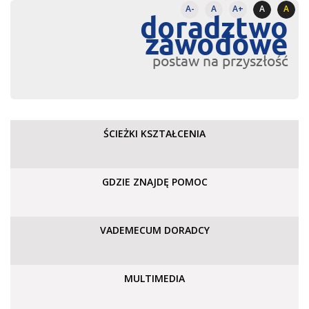
A-
A
A+
A
A
doradztwo
zawodowe
postaw na przyszłość
ŚCIEŻKI KSZTAŁCENIA
GDZIE ZNAJDĘ POMOC
VADEMECUM DORADCY
MULTIMEDIA