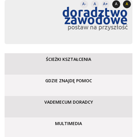
A-
A
A+
A
A
doradztwo
zawodowe
postaw na przyszłość
ŚCIEŻKI KSZTAŁCENIA
GDZIE ZNAJDĘ POMOC
VADEMECUM DORADCY
MULTIMEDIA