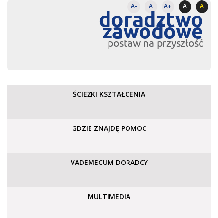
A-
A
A+
A
A
doradztwo
zawodowe
postaw na przyszłość
ŚCIEŻKI KSZTAŁCENIA
GDZIE ZNAJDĘ POMOC
VADEMECUM DORADCY
MULTIMEDIA