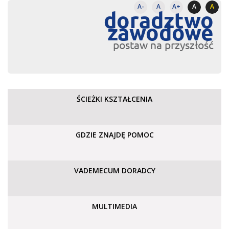
A-
A
A+
A
A
doradztwo
zawodowe
postaw na przyszłość
ŚCIEŻKI KSZTAŁCENIA
GDZIE ZNAJDĘ POMOC
VADEMECUM DORADCY
MULTIMEDIA