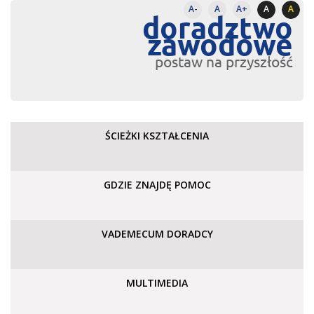
A-
A
A+
A
A
doradztwo
zawodowe
postaw na przyszłość
ŚCIEŻKI KSZTAŁCENIA
GDZIE ZNAJDĘ POMOC
VADEMECUM DORADCY
MULTIMEDIA