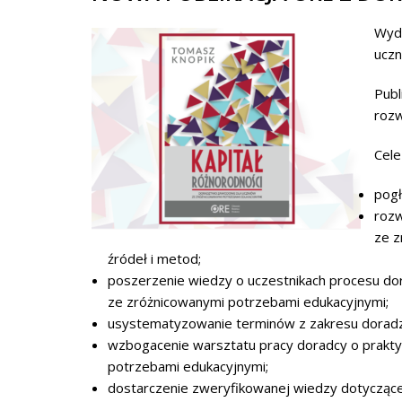
Wydz
uczn
Publ
rozw
Cele
pogł
rozw
ze z
źródeł i metod;
poszerzenie wiedzy o uczestnikach procesu d
ze zróżnicowanymi potrzebami edukacyjnymi;
usystematyzowanie terminów z zakresu doradz
wzbogacenie warsztatu pracy doradcy o praktyc
potrzebami edukacyjnymi;
dostarczenie zweryfikowanej wiedzy dotyczące