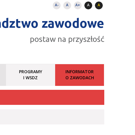
A-
A
A+
A
A
adztwo zawodowe
postaw na przyszłość
PROGRAMY
INFORMATOR
I WSDZ
O ZAWODACH