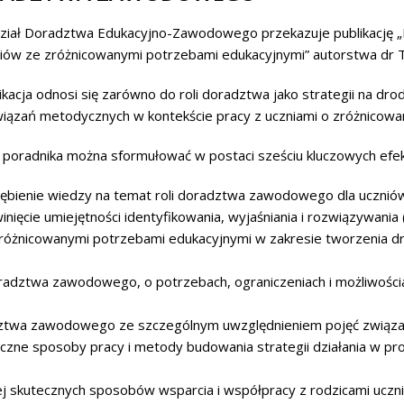
iał Doradztwa Edukacyjno-Zawodowego przekazuje publikację „
iów ze zróżnicowanymi potrzebami edukacyjnymi” autorstwa dr 
ikacja odnosi się zarówno do roli doradztwa jako strategii na drodz
iązań metodycznych w kontekście pracy z uczniami o zróżnicowa
 poradnika można sformułować w postaci sześciu kluczowych efe
ębienie wiedzy na temat roli doradztwa zawodowego dla ucznió
inięcie umiejętności identyfikowania, wyjaśniania i rozwiązywania
różnicowanymi potrzebami edukacyjnymi w zakresie tworzenia d
oradztwa zawodowego, o potrzebach, ograniczeniach i możliwoś
twa zawodowego ze szczególnym uwzględnieniem pojęć związany
zne sposoby pracy i metody budowania strategii działania w pr
j skutecznych sposobów wsparcia i współpracy z rodzicami ucz