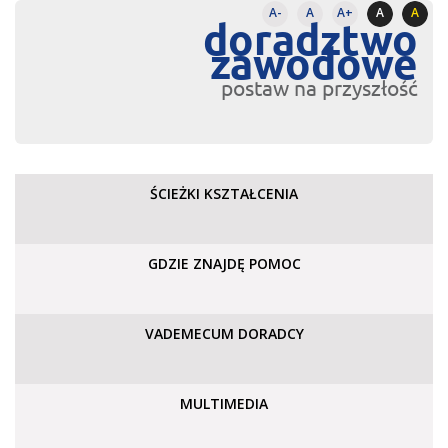
A-
A
A+
A
A
doradztwo
zawodowe
postaw na przyszłość
ŚCIEŻKI KSZTAŁCENIA
GDZIE ZNAJDĘ POMOC
VADEMECUM DORADCY
MULTIMEDIA