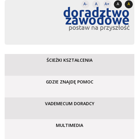
A-
A
A+
A
A
doradztwo
zawodowe
postaw na przyszłość
ŚCIEŻKI KSZTAŁCENIA
GDZIE ZNAJDĘ POMOC
VADEMECUM DORADCY
MULTIMEDIA