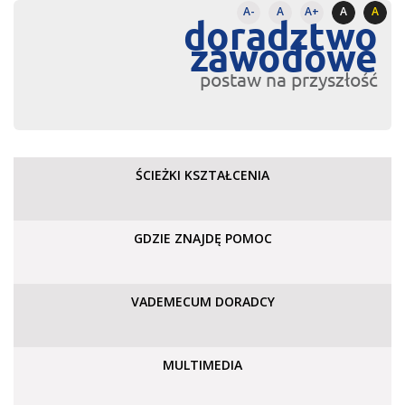
A-
A
A+
A
A
doradztwo
zawodowe
postaw na przyszłość
ŚCIEŻKI KSZTAŁCENIA
GDZIE ZNAJDĘ POMOC
VADEMECUM DORADCY
MULTIMEDIA