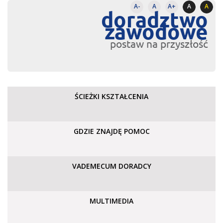
A-
A
A+
A
A
doradztwo
zawodowe
postaw na przyszłość
ŚCIEŻKI KSZTAŁCENIA
GDZIE ZNAJDĘ POMOC
VADEMECUM DORADCY
MULTIMEDIA