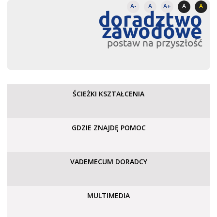
A-
A
A+
A
A
doradztwo
zawodowe
postaw na przyszłość
ŚCIEŻKI KSZTAŁCENIA
GDZIE ZNAJDĘ POMOC
VADEMECUM DORADCY
MULTIMEDIA