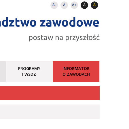
A-
A
A+
A
A
adztwo zawodowe
postaw na przyszłość
PROGRAMY
INFORMATOR
I WSDZ
O ZAWODACH