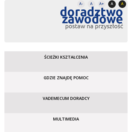
A-
A
A+
A
A
doradztwo
zawodowe
postaw na przyszłość
ŚCIEŻKI KSZTAŁCENIA
GDZIE ZNAJDĘ POMOC
VADEMECUM DORADCY
MULTIMEDIA