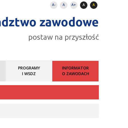
A-
A
A+
A
A
adztwo zawodowe
postaw na przyszłość
PROGRAMY
INFORMATOR
I WSDZ
O ZAWODACH