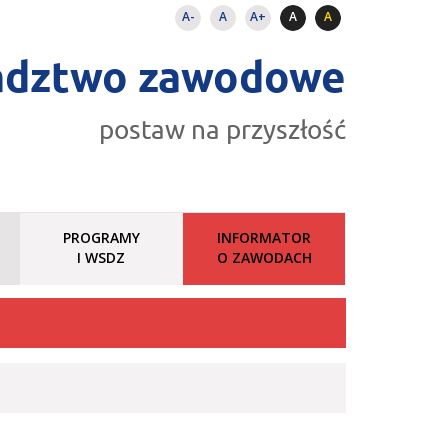
A-
A
A+
A
A
adztwo zawodowe
postaw na przyszłość
PROGRAMY
INFORMATOR
I WSDZ
O ZAWODACH