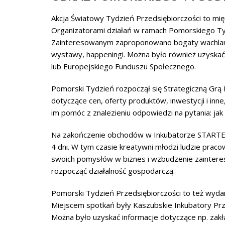
Akcja Światowy Tydzień Przedsiębiorczości to mię
Organizatorami działań w ramach Pomorskiego Tyg
Zainteresowanym zaproponowano bogaty wachlarz 
wystawy, happeningi. Można było również uzyskać
lub Europejskiego Funduszu Społecznego.
Pomorski Tydzień rozpoczął się Strategiczną Grą 
dotyczące cen, oferty produktów, inwestycji i inn
im pomóc z znalezieniu odpowiedzi na pytania: ja
Na zakończenie obchodów w Inkubatorze STARTER w
4 dni. W tym czasie kreatywni młodzi ludzie prac
swoich pomysłów w biznes i wzbudzenie zaintereso
rozpocząć działalność gospodarczą.
Pomorski Tydzień Przedsiębiorczości to też wyda
Miejscem spotkań były Kaszubskie Inkubatory Prze
Można było uzyskać informacje dotyczące np. zakł