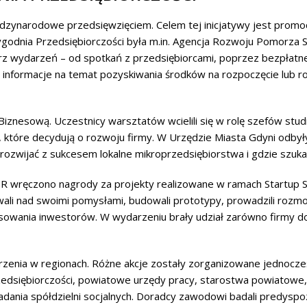
dzynarodowe przedsięwzięciem. Celem tej inicjatywy jest promoc
odnia Przedsiębiorczości była m.in. Agencja Rozwoju Pomorza S
wydarzeń – od spotkań z przedsiębiorcami, poprzez bezpłatne w
 informacje na temat pozyskiwania środków na rozpoczęcie lub ro
Biznesową. Uczestnicy warsztatów wcielili się w rolę szefów stu
e, które decydują o rozwoju firmy. W Urzędzie Miasta Gdyni odbył
k rozwijać z sukcesem lokalne mikroprzedsiębiorstwa i gdzie szuk
ręczono nagrody za projekty realizowane w ramach Startup Sprin
owali nad swoimi pomysłami, budowali prototypy, prowadzili roz
wania inwestorów. W wydarzeniu brały udział zarówno firmy dojr
rzenia w regionach. Różne akcje zostały zorganizowane jednocz
dsiębiorczości, powiatowe urzędy pracy, starostwa powiatowe, s
adania spółdzielni socjalnych. Doradcy zawodowi badali predyspo