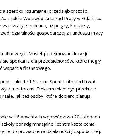
ja szeroko rozumianej przedsiębiorczości.
.A., a także Wojewódzki Urząd Pracy w Gdańsku.
arsztaty, seminaria, aż po gry, konkursy,
zwój działalności gospodarczej z Funduszu Pracy
dia filmowego. Musieli podejmować decyzje
y się spotkania dla przedsiębiorców, które mogły
ać wsparcia finansowego.
t Unlimited. Startup Sprint Unlimited trwał
mowy z mentorami. Efektem miało być przekucie
załe, jak też osoby, które dopiero planują
eśnie w 16 powiatach województwa 20 listopada.
zkoły ponadgimnazjalne i centra kształcenia.
zycje do prowadzenia działalności gospodarczej,