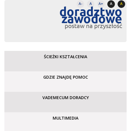
A-
A
A+
A
A
doradztwo
zawodowe
postaw na przyszłość
ŚCIEŻKI KSZTAŁCENIA
GDZIE ZNAJDĘ POMOC
VADEMECUM DORADCY
MULTIMEDIA