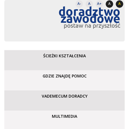
A-
A
A+
A
A
doradztwo
zawodowe
postaw na przyszłość
ŚCIEŻKI KSZTAŁCENIA
GDZIE ZNAJDĘ POMOC
VADEMECUM DORADCY
MULTIMEDIA