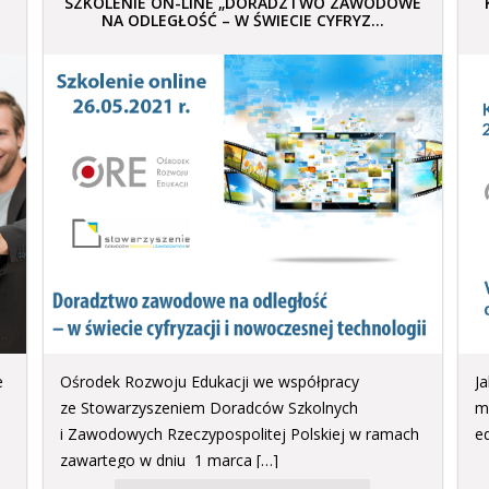
SZKOLENIE ON-LINE „DORADZTWO ZAWODOWE
NA ODLEGŁOŚĆ – W ŚWIECIE CYFRYZ...
e
Ośrodek Rozwoju Edukacji we współpracy
J
ze Stowarzyszeniem Doradców Szkolnych
m
i Zawodowych Rzeczypospolitej Polskiej w ramach
e
zawartego w dniu 1 marca […]