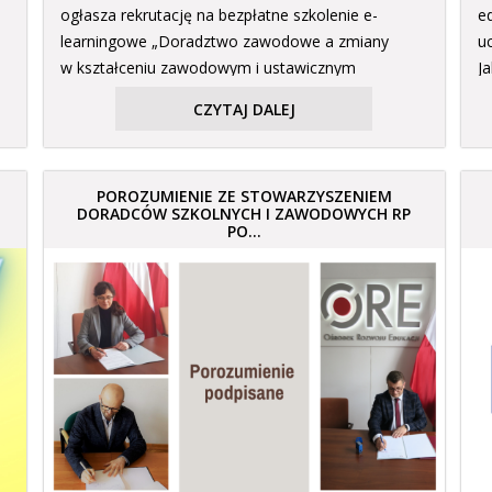
ogłasza rekrutację na bezpłatne szkolenie e-
e
learningowe „Doradztwo zawodowe a zmiany
u
w kształceniu zawodowym i ustawicznym
Ja
II edycja”, […]
CZYTAJ DALEJ
POROZUMIENIE ZE STOWARZYSZENIEM
DORADCÓW SZKOLNYCH I ZAWODOWYCH RP
PO...