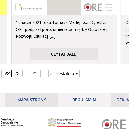
1 marca 2021 roku Tomasz Madej, p.o. Dyrektor
O
ORE podpisał porozumienie pomiędzy Ośrodkiem
d
Rozwoju Edukacji […]
f
W
CZYTAJ DALEJ
22
23
...
25
...
»
Ostatnia »
MAPA STRONY
REGULAMIN
DEKLA