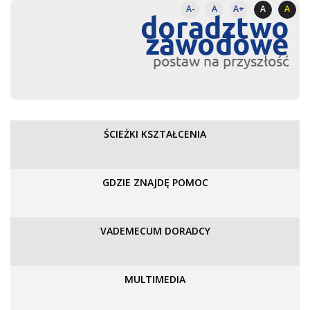
A-
A
A+
A
A
doradztwo
zawodowe
postaw na przyszłość
ŚCIEŻKI KSZTAŁCENIA
GDZIE ZNAJDĘ POMOC
VADEMECUM DORADCY
MULTIMEDIA