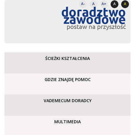
A-
A
A+
A
A
doradztwo
zawodowe
postaw na przyszłość
ŚCIEŻKI KSZTAŁCENIA
GDZIE ZNAJDĘ POMOC
VADEMECUM DORADCY
MULTIMEDIA