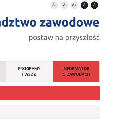
A-
A
A+
A
A
adztwo zawodowe
postaw na przyszłość
PROGRAMY
INFORMATOR
I WSDZ
O ZAWODACH