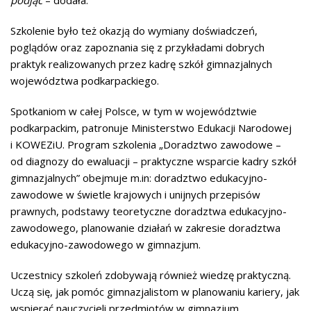
podjąć
– dodała.
Szkolenie było też okazją do wymiany doświadczeń,
poglądów oraz zapoznania się z przykładami dobrych
praktyk realizowanych przez kadrę szkół gimnazjalnych
województwa podkarpackiego.
Spotkaniom w całej Polsce, w tym w województwie
podkarpackim, patronuje Ministerstwo Edukacji Narodowej
i KOWEZiU. Program szkolenia „Doradztwo zawodowe –
od diagnozy do ewaluacji – praktyczne wsparcie kadry szkół
gimnazjalnych” obejmuje m.in: doradztwo edukacyjno-
zawodowe w świetle krajowych i unijnych przepisów
prawnych, podstawy teoretyczne doradztwa edukacyjno-
zawodowego, planowanie działań w zakresie doradztwa
edukacyjno-zawodowego w gimnazjum.
Uczestnicy szkoleń zdobywają również wiedzę praktyczną.
Uczą się, jak pomóc gimnazjalistom w planowaniu kariery, jak
wspierać nauczycieli przedmiotów w gimnazjum