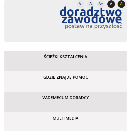
A-
A
A+
A
A
doradztwo
zawodowe
postaw na przyszłość
ŚCIEŻKI KSZTAŁCENIA
GDZIE ZNAJDĘ POMOC
VADEMECUM DORADCY
MULTIMEDIA