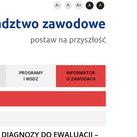
A-
A
A+
A
A
adztwo zawodowe
postaw na przyszłość
PROGRAMY
INFORMATOR
I WSDZ
O ZAWODACH
 DIAGNOZY DO EWALUACJI –