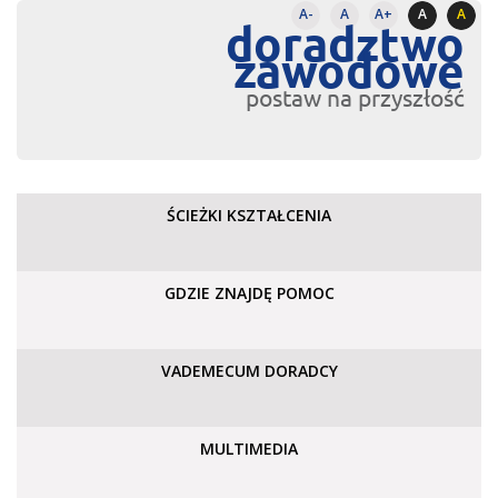
A-
A
A+
A
A
doradztwo
zawodowe
postaw na przyszłość
ŚCIEŻKI KSZTAŁCENIA
GDZIE ZNAJDĘ POMOC
VADEMECUM DORADCY
MULTIMEDIA