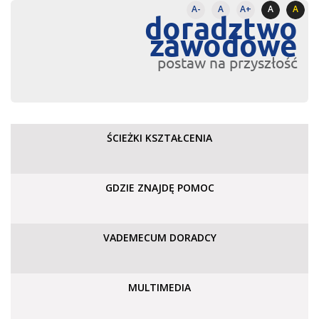
A-
A
A+
A
A
doradztwo
zawodowe
postaw na przyszłość
ŚCIEŻKI KSZTAŁCENIA
GDZIE ZNAJDĘ POMOC
VADEMECUM DORADCY
MULTIMEDIA