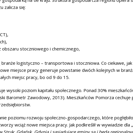
 gospodarką na tle kraju. Struktura gospodarcza regionu opiera s
zalicza się:
ICT),
ch),
 obszaru stoczniowego i chemicznego,
branże logistyczno – transportowa i stoczniowa. Co ciekawe, ja
we miejsce pracy generuje powstanie dwóch kolejnych w branża
ałych miejsc pracy, bo od 9 do 15.
uje wysoki poziom kapitału społecznego. Ponad 30% mieszkańc
rski Barometr Zawodowy, 2013). Mieszkańców Pomorza cechuje pr
rzedsiębiorstw.
nie poziomu rozwoju społeczno-gospodarczego, które pogłębiło s
 tworzy wciąż nowe miejsca pracy. Jak podkreślił w wywiadzie d
 Struk:
Gdańsk, Gdynia i sąsiadujące gminy są i będą regiona