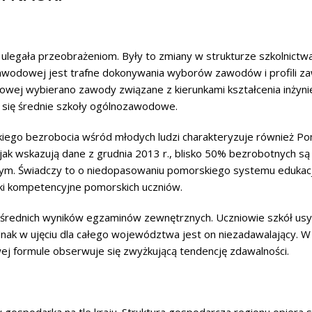
ulegała przeobrażeniom. Były to zmiany w strukturze szkolnictwa
zawodowej jest trafne dokonywania wyborów zawodów i profili z
ej wybierano zawody związane z kierunkami kształcenia inżynier
 się średnie szkoły ogólnozawodowe.
ego bezrobocia wśród młodych ludzi charakteryzuje również Pomo
ak wskazują dane z grudnia 2013 r., blisko 50% bezrobotnych są
m. Świadczy to o niedopasowaniu pomorskiego systemu edukacj
ki kompetencyjne pomorskich uczniów.
rednich wyników egzaminów zewnętrznych. Uczniowie szkół usy
nak w ujęciu dla całego województwa jest on niezadawalający.
j formule obserwuje się zwyżkującą tendencję zdawalności.