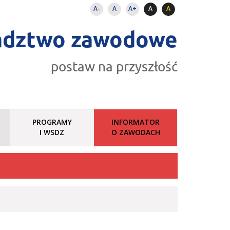
A-
A
A+
A
A
adztwo zawodowe
postaw na przyszłość
PROGRAMY
INFORMATOR
I WSDZ
O ZAWODACH