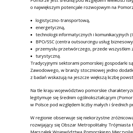
Pomorze jest średnią pod względem wielkości isiły
o największym potencjale rozwojowym na Pomorzu 
logistyczno-transportową,
energetyczną,
technologii informatycznych i komunikacyjnych (
BPO/SSC (centra outsourcingu usług biznesowy
przemysłu przetwórczego, przede wszystkim z
turystyczną.
Tradycyjnymi sektorami pomorskiej gospodarki są 
Zawodowego, w branży stoczniowej jedno dodatko
z badań wskazują na jeszcze większą liczbę powst
Na tle kraju województwo pomorskie charakteryz
legitymuje się średnim ogólnokształcącym (Pomo
w Polsce pod względem liczby małych i średnich p
W regionie obserwuje się niekorzystne zróżnicowa
rozwijający się Obszar Metropolitalny Trójmiasta
Marszałek Województwa Pomorskiego Mieczysław