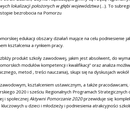
wych lokalizacji położonych w głębi województwa
(…). To subregi
w stopie bezrobocia na Pomorzu
omorskiej edukacji obszary działań mające na celu podniesienie 
em kształcenia a rynkiem pracy.
zbliży produkt szkoły zawodowej, jakim jest absolwent, do wyma
orskich modułów kompetencji i kwalifikacji” oraz analiza możli
znego, metod , treści nauczania), skupi się na dyskusjach wokół fu
 zawodowym, kształceniem ustawicznym, a także pracodawcami, ins
iego 2020 i sześciu Regionalnych Programach Strategicznych okr
j i społecznej
Aktywni Pomorzanie 2020
przewiduje się: kompl
kluczowych u dzieci i młodzieży i podniesienia atrakcyjności sz