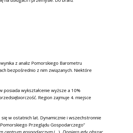
ię na usługach i przemyśle. Do branż
k wynika z analiz Pomorskiego Barometru
ch bezpośrednio z nim związanych. Niektóre
ów posiada wykształcenie wyższe a 10%
zedsiębiorczość. Region zajmuje 4. miejsce
ię w ostatnich lat. Dynamicznie i wszechstronnie
la „Pomorskiego Przeglądu Gospodarczego”
lnym centrum gospodarczym
(…)
. Dopiero gdy obszar