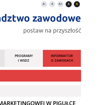
A-
A
A+
A
A
adztwo zawodowe
postaw na przyszłość
PROGRAMY
INFORMATOR
I WSDZ
O ZAWODACH
MARKETINGOWEJ W PIGUŁCE