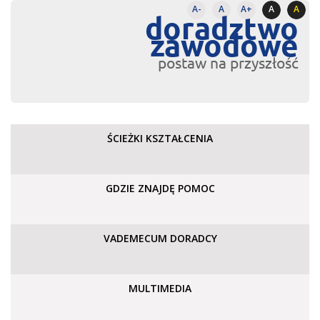
A-
A
A+
A
A
doradztwo
zawodowe
postaw na przyszłość
ŚCIEŻKI KSZTAŁCENIA
GDZIE ZNAJDĘ POMOC
VADEMECUM DORADCY
MULTIMEDIA