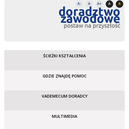
A-
A
A+
A
A
doradztwo
zawodowe
postaw na przyszłość
ŚCIEŻKI KSZTAŁCENIA
GDZIE ZNAJDĘ POMOC
VADEMECUM DORADCY
MULTIMEDIA