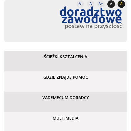
A-
A
A+
A
A
doradztwo
zawodowe
postaw na przyszłość
ŚCIEŻKI KSZTAŁCENIA
GDZIE ZNAJDĘ POMOC
VADEMECUM DORADCY
MULTIMEDIA